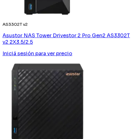
AS3302T v2
Asustor NAS Tower Drivestor 2 Pro Gen2 AS3302T
v2 2X3.5/2.5
Iniciá sesión
para ver precio