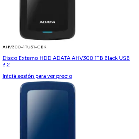
AHV300-1TU31-CBK
Disco Externo HDD ADATA AHV300 1TB Black USB
3.2
Iniciá sesión
para ver precio