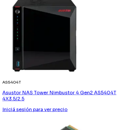
AS5404T
Asustor NAS Tower Nimbustor 4 Gen2 AS5404T
4X3.5/2.5
Iniciá sesión
para ver precio