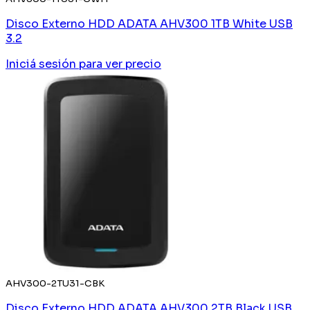
Disco Externo HDD ADATA AHV300 1TB White USB
3.2
Iniciá sesión
para ver precio
AHV300-2TU31-CBK
Disco Externo HDD ADATA AHV300 2TB Black USB