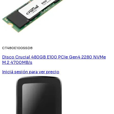
CT480E100SSD8
Disco Crucial 480GB E100 PCIe Gen4 2280 NVMe
M.2 4700MB/s
Iniciá sesión
para ver precio