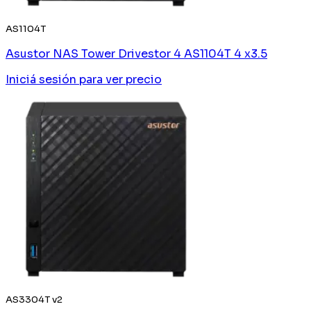
AS1104T
Asustor NAS Tower Drivestor 4 AS1104T 4 x3.5
Iniciá sesión
para ver precio
AS3304T v2