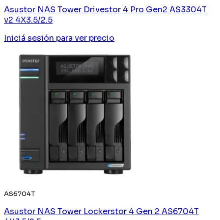
Asustor NAS Tower Drivestor 4 Pro Gen2 AS3304T
v2 4X3.5/2.5
Iniciá sesión
para ver precio
AS6704T
Asustor NAS Tower Lockerstor 4 Gen 2 AS6704T