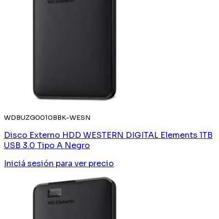
WDBUZG0010BBK-WESN
Disco Externo HDD WESTERN DIGITAL Elements 1TB
USB 3.0 Tipo A Negro
Iniciá sesión
para ver precio