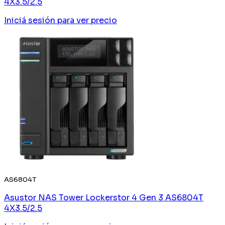
4X3.5/2.5
Iniciá sesión
para ver precio
AS6804T
Asustor NAS Tower Lockerstor 4 Gen 3 AS6804T
4X3.5/2.5