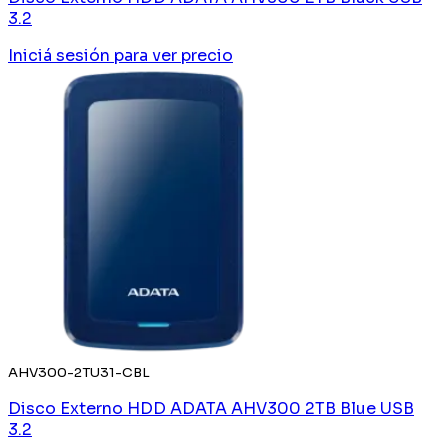
3.2
Iniciá sesión
para ver precio
AHV300-2TU31-CBL
Disco Externo HDD ADATA AHV300 2TB Blue USB
3.2