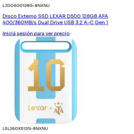
LJDD500128G-BNXNU
Disco Externo SSD LEXAR D500 128GB AFA
400/360MB/s Dual Drive USB 3.2 A-C Gen 1
Iniciá sesión
para ver precio
LSL260X512G-BNXNU