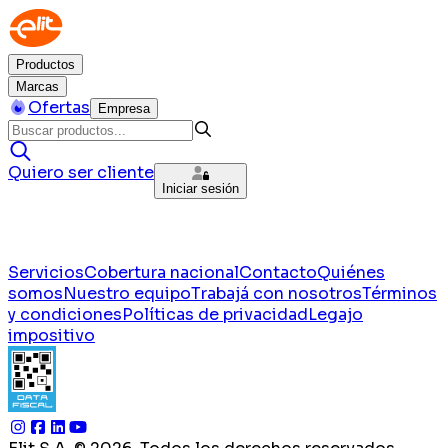
Productos
Marcas
Ofertas
Empresa
Quiero ser cliente
Iniciar sesión
Servicios
Cobertura nacional
Contacto
Quiénes
somos
Nuestro equipo
Trabajá con nosotros
Términos
y condiciones
Políticas de privacidad
Legajo
impositivo