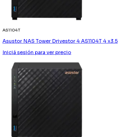
AS1104T
Asustor NAS Tower Drivestor 4 AS1104T 4 x3.5
Iniciá sesión
para ver precio