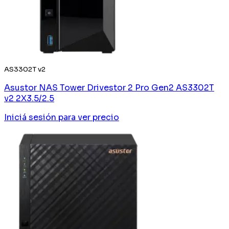
AS3302T v2
Asustor NAS Tower Drivestor 2 Pro Gen2 AS3302T
v2 2X3.5/2.5
Iniciá sesión
para ver precio