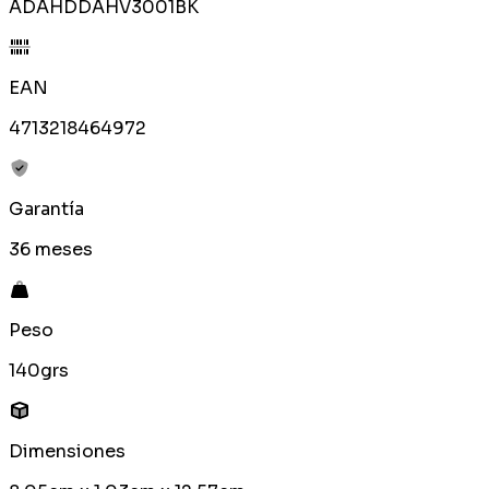
ADAHDDAHV3001BK
EAN
4713218464972
Garantía
36 meses
Peso
140grs
Dimensiones