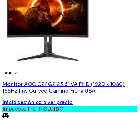
C24G2
Monitor AOC C24G2 23,6" VA FHD (1920 x 1080)
165Hz 1ms Curved Gaming Ficha USA
Iniciá sesión
para ver precio
Impuesto Int. INCLUIDO