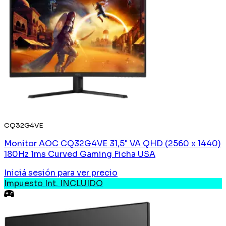
CQ32G4VE
Monitor AOC CQ32G4VE 31,5" VA QHD (2560 x 1440)
180Hz 1ms Curved Gaming Ficha USA
Iniciá sesión
para ver precio
Impuesto Int. INCLUIDO