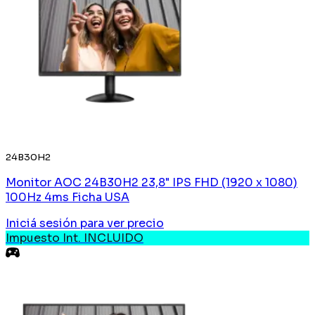
24B30H2
Monitor AOC 24B30H2 23,8" IPS FHD (1920 x 1080)
100Hz 4ms Ficha USA
Iniciá sesión
para ver precio
Impuesto Int. INCLUIDO