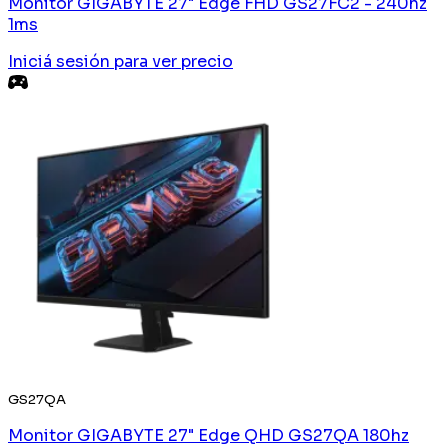
Monitor GIGABYTE 27" Edge FHD GS27FC2 - 240hz
1ms
Iniciá sesión
para ver precio
GS27QA
Monitor GIGABYTE 27" Edge QHD GS27QA 180hz