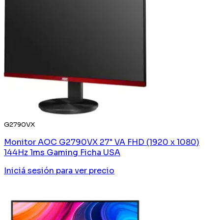
G2790VX
Monitor AOC G2790VX 27" VA FHD (1920 x 1080)
144Hz 1ms Gaming Ficha USA
Iniciá sesión
para ver precio