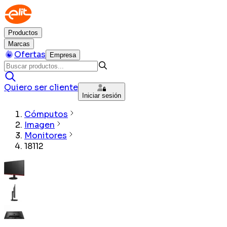
Productos
Marcas
Ofertas
Empresa
Quiero ser cliente
Iniciar sesión
Cómputos
Imagen
Monitores
18112