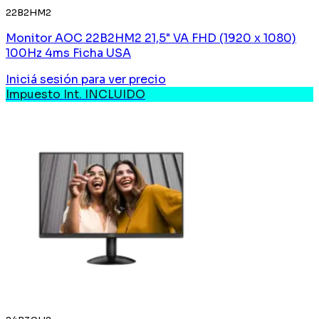
22B2HM2
Monitor AOC 22B2HM2 21,5" VA FHD (1920 x 1080)
100Hz 4ms Ficha USA
Iniciá sesión
para ver precio
Impuesto Int. INCLUIDO