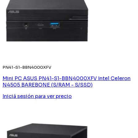
PN41-S1-BBN4000XFV
Mini PC ASUS PN41-S1-BBN4000XFV Intel Celeron
N4505 BAREBONE (S/RAM - S/SSD)
Iniciá sesión
para ver precio