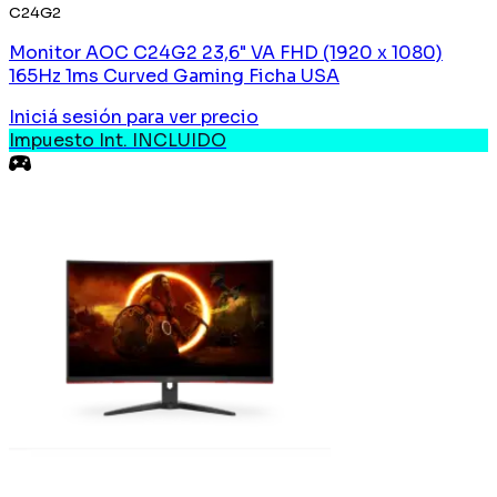
C24G2
Monitor AOC C24G2 23,6" VA FHD (1920 x 1080)
165Hz 1ms Curved Gaming Ficha USA
Iniciá sesión
para ver precio
Impuesto Int. INCLUIDO