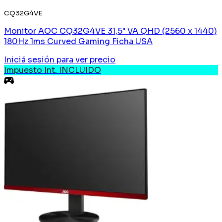
CQ32G4VE
Monitor AOC CQ32G4VE 31,5" VA QHD (2560 x 1440)
180Hz 1ms Curved Gaming Ficha USA
Iniciá sesión
para ver precio
Impuesto Int. INCLUIDO