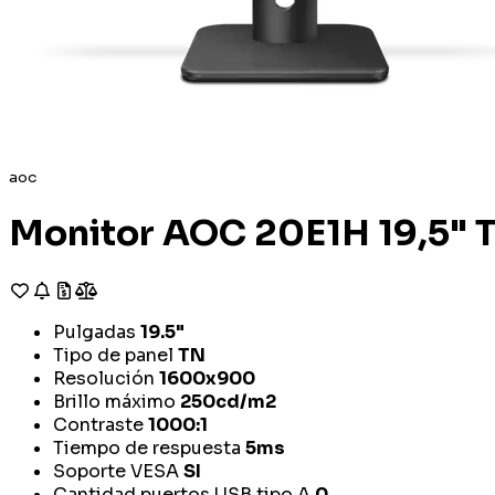
aoc
Monitor AOC 20E1H 19,5" 
Pulgadas
19.5"
Tipo de panel
TN
Resolución
1600x900
Brillo máximo
250cd/m2
Contraste
1000:1
Tiempo de respuesta
5ms
Soporte VESA
SI
Cantidad puertos USB tipo A
0