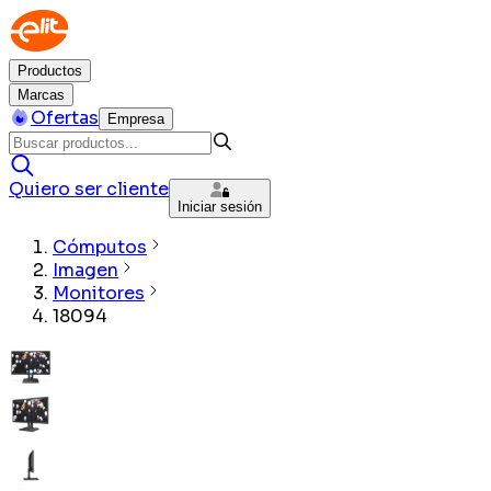
Productos
Marcas
Ofertas
Empresa
Quiero ser cliente
Iniciar sesión
Cómputos
Imagen
Monitores
18094