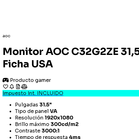
aoc
Monitor AOC C32G2ZE 31,5
Ficha USA
Producto gamer
Impuesto Int. INCLUIDO
Pulgadas
31.5"
Tipo de panel
VA
Resolución
1920x1080
Brillo máximo
300cd/m2
Contraste
3000:1
Tiempo de respuesta
4ms