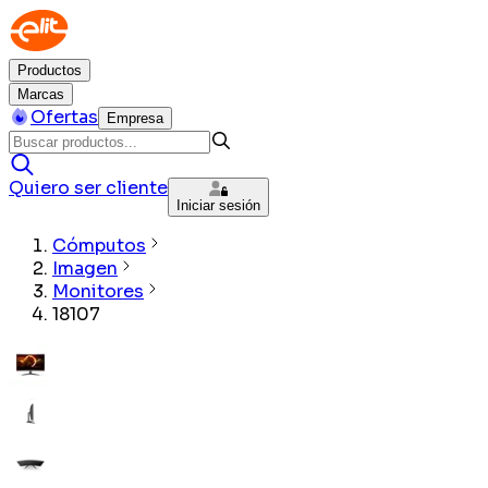
Productos
Marcas
Ofertas
Empresa
Quiero ser cliente
Iniciar sesión
Cómputos
Imagen
Monitores
18107