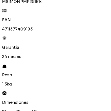
MSIMONPMP251E14
EAN
4711377409193
Garantía
24 meses
Peso
1.3kg
Dimensiones