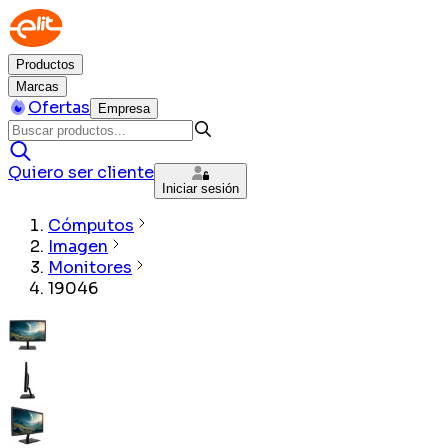
Productos
Marcas
Ofertas
Empresa
Quiero ser cliente
Iniciar sesión
Cómputos
Imagen
Monitores
19046