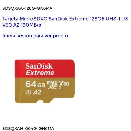
SDSQXAA-128G-GN6MA
Tarjeta MicroSDXC SanDisk Extreme 128GB UHS-I U3
V30 A2 190MB/s
Iniciá sesión
para ver precio
SDSQXAH-064G-GN6MA