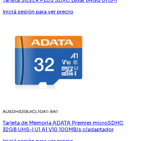
Tarjeta SILVER PLUS SDXC Lexar 64GB UHS-I
Iniciá sesión
para ver precio
AUSDH32GUICL10A1-RA1
Tarjeta de Memoria ADATA Premier microSDHC
32GB UHS-I U1 A1 V10 100MB/s c/adaptador