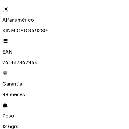
Alfanumérico
KINMICSDG4/128G
EAN
740617347944
Garantía
99 meses
Peso
12.6grs