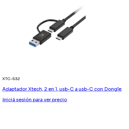
XTC-532
Adaptador Xtech, 2 en 1, usb-C a usb-C con Dongle
Iniciá sesión
para ver precio