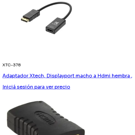
XTC-378
Adaptador Xtech, Displayport macho a Hdmi hembra ,
Iniciá sesión
para ver precio