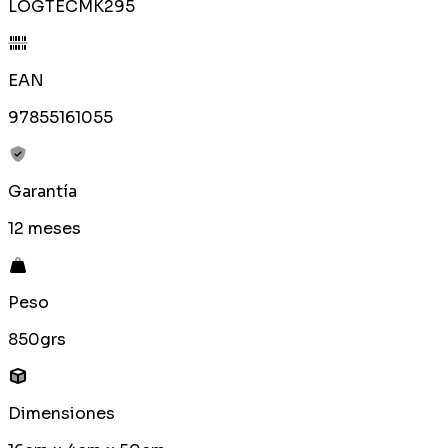
LOGTECMK295
EAN
97855161055
Garantía
12 meses
Peso
850grs
Dimensiones