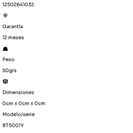
12502641032
Garantía
12 meses
Peso
50grs
Dimensiones
0cm x 0cm x 0cm
Modelo/serie
BT5001Y