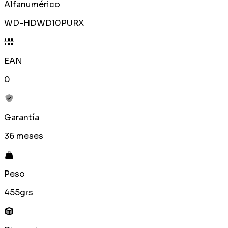
Alfanumérico
WD-HDWD10PURX
EAN
0
Garantía
36 meses
Peso
455grs