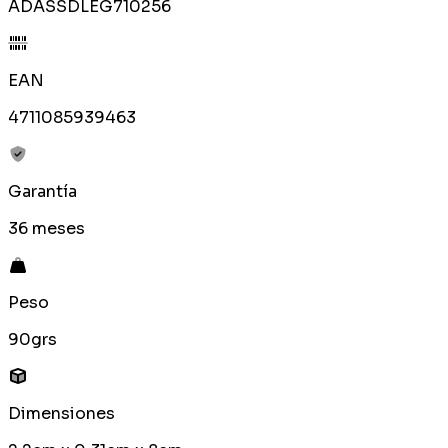
ADASSDLEG710256
EAN
4711085939463
Garantía
36 meses
Peso
90grs
Dimensiones