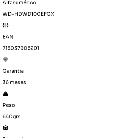
Alfanumérico
WD-HDWD100EFGX
EAN
718037906201
Garantía
36 meses
Peso
640grs