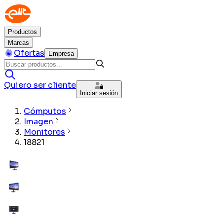
Productos
Marcas
Ofertas
Empresa
Quiero ser cliente
Iniciar sesión
Cómputos
Imagen
Monitores
18821