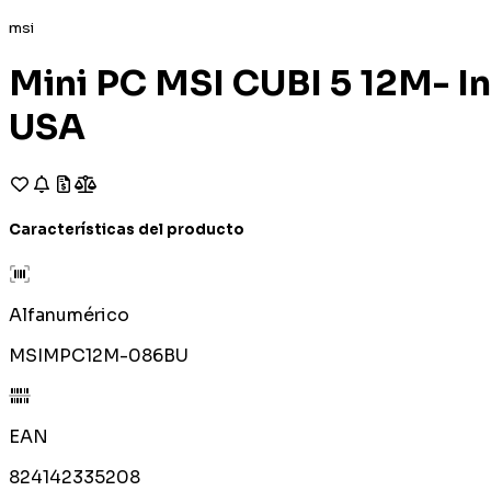
msi
Mini PC MSI CUBI 5 12M- I
USA
Características del producto
Alfanumérico
MSIMPC12M-086BU
EAN
824142335208