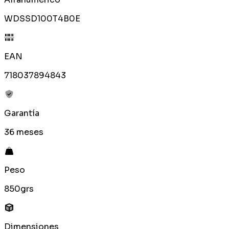
WDSSD100T4B0E
EAN
718037894843
Garantía
36 meses
Peso
850grs
Dimensiones