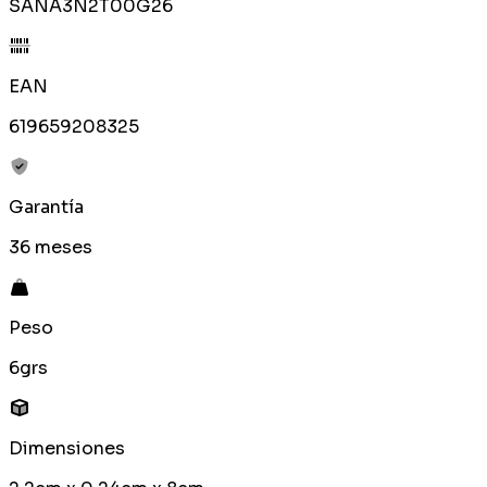
SANA3N2T00G26
EAN
619659208325
Garantía
36 meses
Peso
6grs
Dimensiones