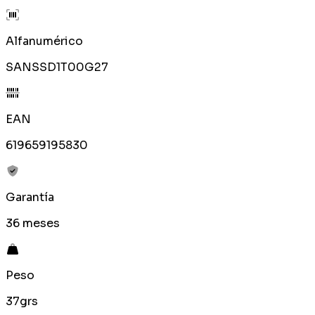
Alfanumérico
SANSSD1T00G27
EAN
619659195830
Garantía
36 meses
Peso
37grs