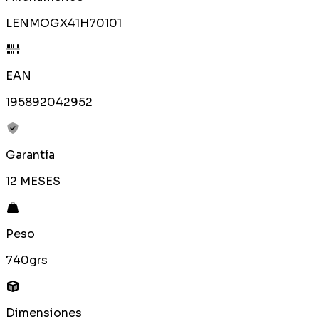
LENMOGX41H70101
EAN
195892042952
Garantía
12 MESES
Peso
740grs
Dimensiones