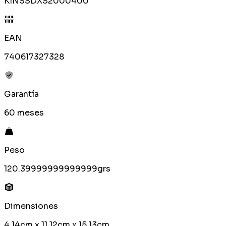
KINSSDXS2000400
EAN
740617327328
Garantía
60 meses
Peso
120.39999999999999grs
Dimensiones
4.14cm x 11.12cm x 15.13cm