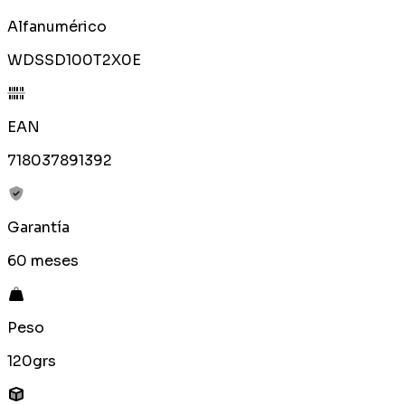
Alfanumérico
WDSSD100T2X0E
EAN
718037891392
Garantía
60 meses
Peso
120grs