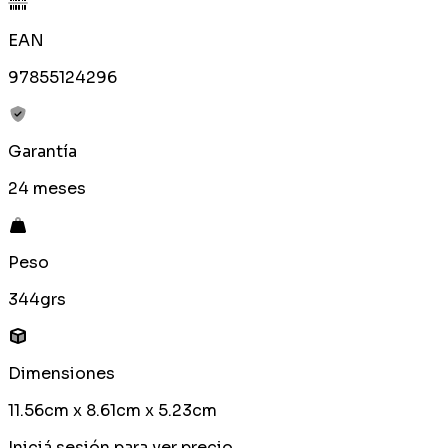
EAN
97855124296
Garantía
24 meses
Peso
344grs
Dimensiones
11.56cm x 8.61cm x 5.23cm
Iniciá sesión para ver precio