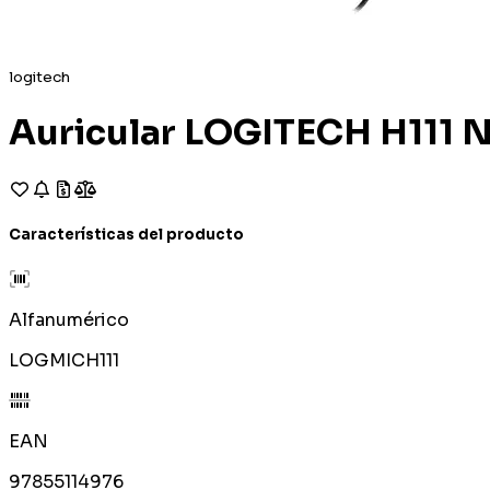
logitech
Auricular LOGITECH H111 
Características del producto
Alfanumérico
LOGMICH111
EAN
97855114976