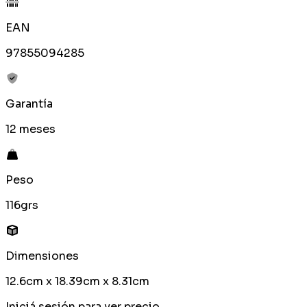
EAN
97855094285
Garantía
12 meses
Peso
116grs
Dimensiones
12.6cm x 18.39cm x 8.31cm
Iniciá sesión para ver precio