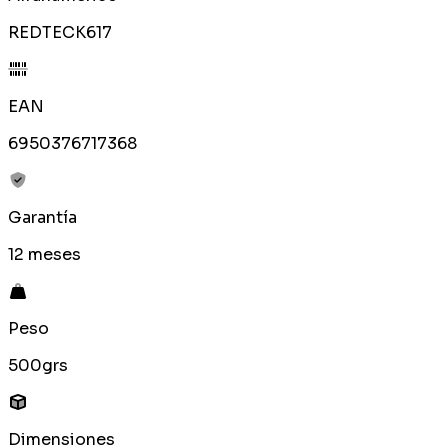
REDTECK617
EAN
6950376717368
Garantía
12 meses
Peso
500grs
Dimensiones