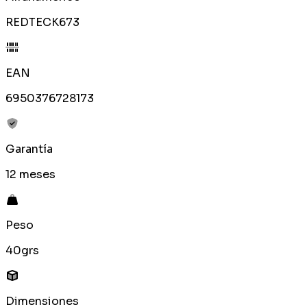
REDTECK673
EAN
6950376728173
Garantía
12 meses
Peso
40grs
Dimensiones