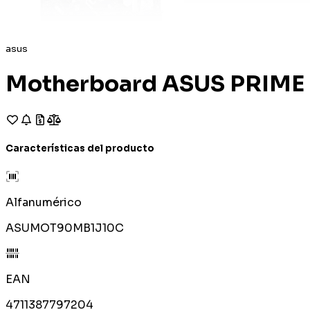
asus
Motherboard ASUS PRIM
Características del producto
Alfanumérico
ASUMOT90MB1J10C
EAN
4711387797204