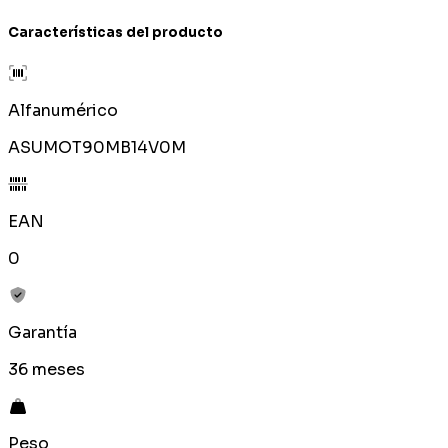
Características del producto
Alfanumérico
ASUMOT90MB14V0M
EAN
0
Garantía
36 meses
Peso