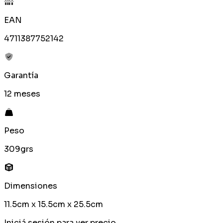
EAN
4711387752142
Garantía
12 meses
Peso
309grs
Dimensiones
11.5cm x 15.5cm x 25.5cm
Iniciá sesión para ver precio