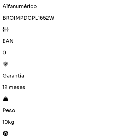
Alfanumérico
BROIMPDCPL1652W
EAN
0
Garantía
12 meses
Peso
10kg