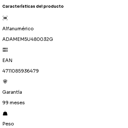
Características del producto
Alfanumérico
ADAMEM5U480032G
EAN
4711085936479
Garantía
99 meses
Peso