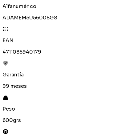
Alfanumérico
ADAMEM5U56008GS
EAN
4711085940179
Garantía
99 meses
Peso
600grs