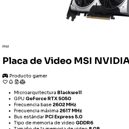
msi
Placa de Video MSI NVIDI
Producto gamer
Microarquitectura
Blackwell
GPU
GeForce RTX 5050
Frecuencia base
2602 MHz
Frecuencia máxima
2617 MHz
Bus estándar
PCI Express 5.0
Tipo de memoria de video
GDDR6
Tamaño de la memoria de video
8 GB