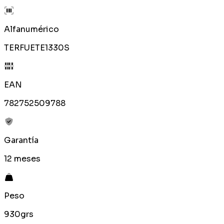
Alfanumérico
TERFUETE1330S
EAN
782752509788
Garantía
12 meses
Peso
930grs