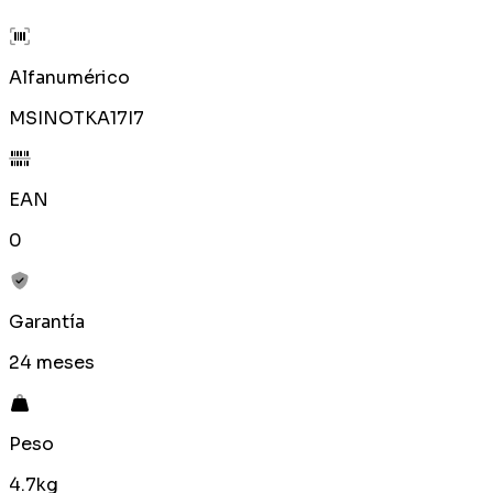
Alfanumérico
MSINOTKA17I7
EAN
0
Garantía
24 meses
Peso
4.7kg