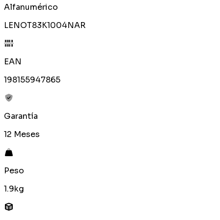
Alfanumérico
LENOT83K1004NAR
EAN
198155947865
Garantía
12 Meses
Peso
1.9kg