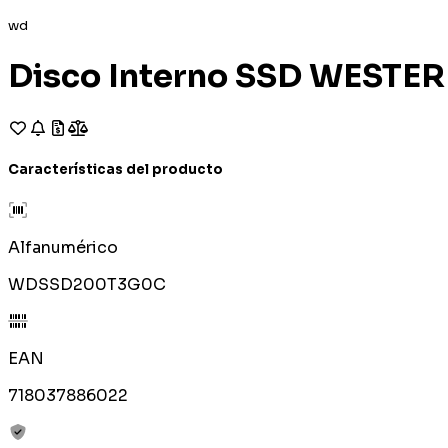
wd
Disco Interno SSD WESTE
Características del producto
Alfanumérico
WDSSD200T3G0C
EAN
718037886022