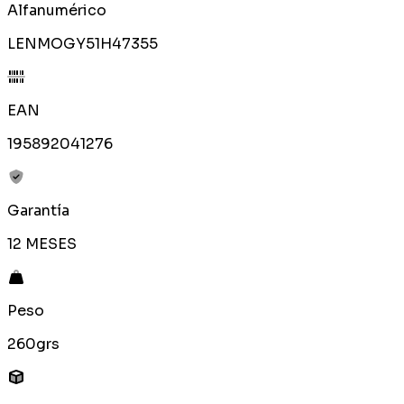
Alfanumérico
LENMOGY51H47355
EAN
195892041276
Garantía
12 MESES
Peso
260grs