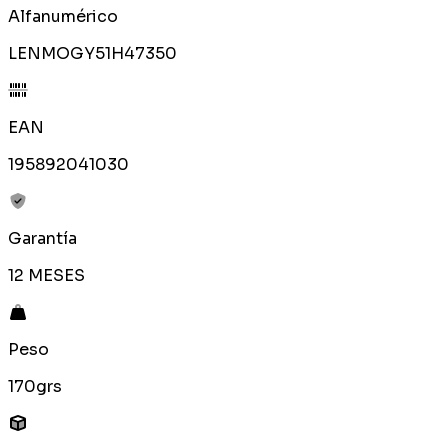
Alfanumérico
LENMOGY51H47350
EAN
195892041030
Garantía
12 MESES
Peso
170grs