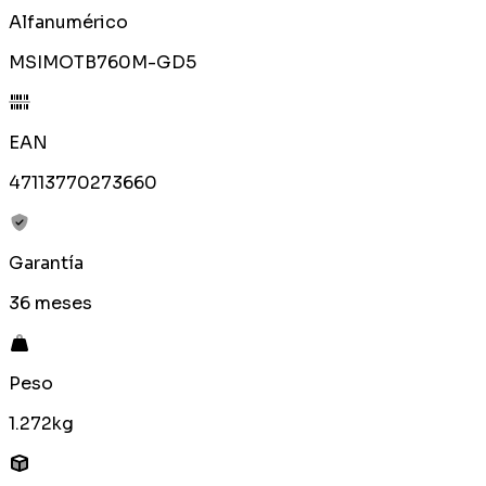
Alfanumérico
MSIMOTB760M-GD5
EAN
47113770273660
Garantía
36 meses
Peso
1.272kg