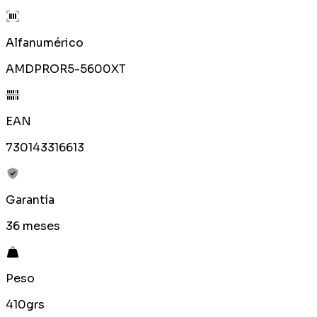
Alfanumérico
AMDPROR5-5600XT
EAN
730143316613
Garantía
36 meses
Peso
410grs