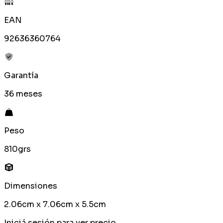
EAN
92636360764
Garantía
36 meses
Peso
810grs
Dimensiones
2.06cm x 7.06cm x 5.5cm
Iniciá sesión para ver precio