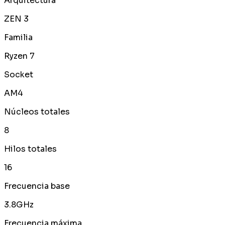
Arquitectura
ZEN 3
Familia
Ryzen 7
Socket
AM4
Núcleos totales
8
Hilos totales
16
Frecuencia base
3.8GHz
Frecuencia máxima