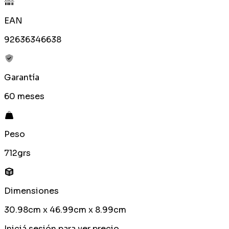
EAN
92636346638
Garantía
60 meses
Peso
712grs
Dimensiones
30.98cm x 46.99cm x 8.99cm
Iniciá sesión para ver precio